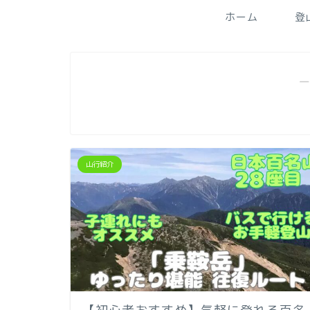
ホーム
登
―
山行紹介