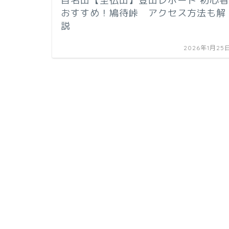
百名山【至仏山】登山レポート 初心者
おすすめ！鳩待峠 アクセス方法も解
説
2026年1月25