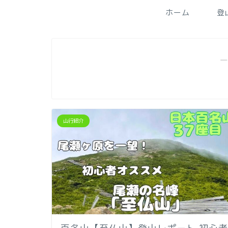
ホーム
登
―
山行紹介