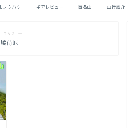
山ノウハウ
ギアレビュー
百名山
山行紹介
 TAG ―
鳩待峠