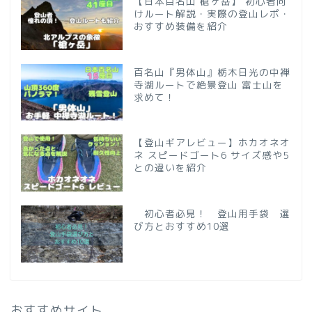
【日本百名山 槍ヶ岳】 初心者向
けルート解説・実際の登山レポ・
おすすめ装備を紹介
百名山『男体山』栃木日光の中禅
寺湖ルートで絶景登山 富士山を
求めて！
【登山ギアレビュー】ホカオネオ
ネ スピードゴート6 サイズ感や5
との違いを紹介
初心者必見！ 登山用手袋 選
び方とおすすめ10選
おすすめサイト