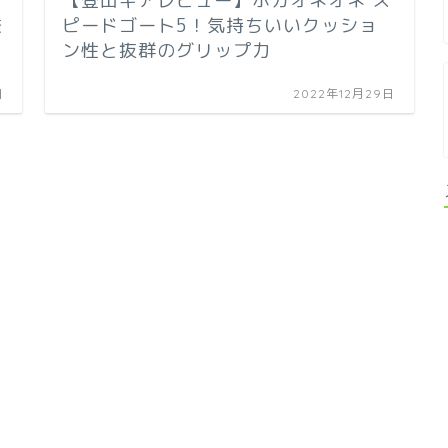
【登山ギアレビュー】ホカオネオネ ス
を
ピードゴート5！気持ちいいクッショ
ン性と抜群のグリップ力
日
2022年12月29日