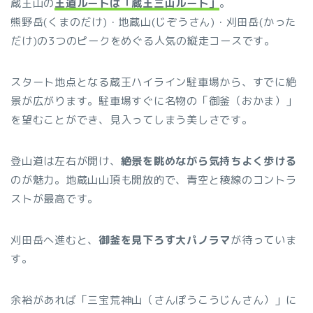
蔵王山の
王道ルートは「蔵王三山ルート」
。
熊野岳(くまのだけ)・地蔵山(じぞうさん)・刈田岳(かった
だけ)の3つのピークをめぐる人気の縦走コースです。
スタート地点となる蔵王ハイライン駐車場から、すでに絶
景が広がります。駐車場すぐに名物の「御釜（おかま）」
を望むことができ、見入ってしまう美しさです。
登山道は左右が開け、
絶景を眺めながら気持ちよく歩ける
のが魅力。地蔵山山頂も開放的で、青空と稜線のコントラ
ストが最高です。
刈田岳へ進むと、
御釜を見下ろす大パノラマ
が待っていま
す。
余裕があれば「三宝荒神山（さんぽうこうじんさん）」に