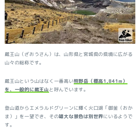
蔵王山（ざおうさん）は、山形県と宮城県の県境に広がる
山々の総称です。
蔵王山という山はなく一番高い
熊野岳（標高1,841m）
を、一般的に蔵王山
と呼んでいます。
登山道からエメラルドグリーンに輝く火口湖「御釜（おか
ま）」を一望でき、その
雄大な景色は別世界
にいるようで
す。