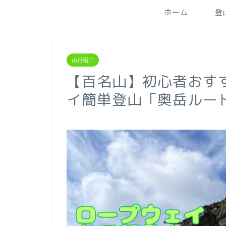
ホーム
登
山行紹介
【百名山】初心者おす
イ簡単登山「奥岳ルー