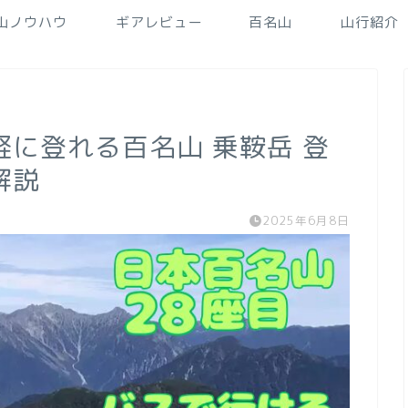
山ノウハウ
ギアレビュー
百名山
山行紹介
に登れる百名山 乗鞍岳 登
解説
2025年6月8日