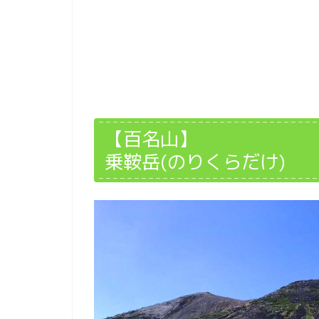
【百名山】
乗鞍岳(のりくらだけ)