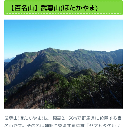
【百名山】武尊山(ほたかやま)
武尊山(ほたかやま)は、標高2,158mで群馬県に位置する百
名山です。その名は神話に登場する英雄「ヤマトタケルノ