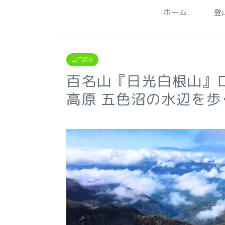
ホーム
登
山行紹介
百名山『日光白根山』
高原 五色沼の水辺を歩