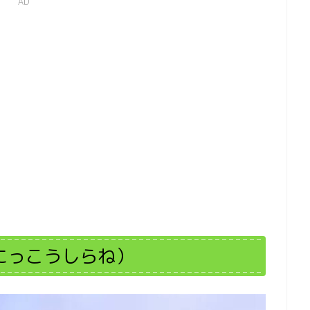
AD
にっこうしらね）