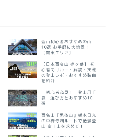
登山初心者おすすめの山
10選 お手軽に大絶景！
【関東エリア】
【日本百名山 槍ヶ岳】 初
心者向けルート解説・実際
の登山レポ・おすすめ装備
を紹介
初心者必見！ 登山用手
袋 選び方とおすすめ10
選
百名山『男体山』栃木日光
の中禅寺湖ルートで絶景登
山 富士山を求めて！