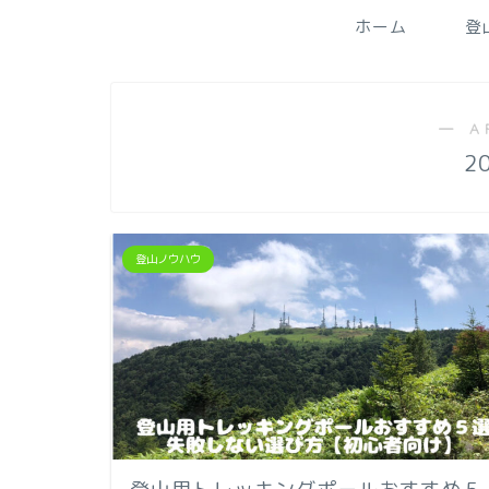
ホーム
登
― A
2
登山ノウハウ