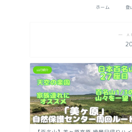
ホーム
登
― A
2
山行紹介