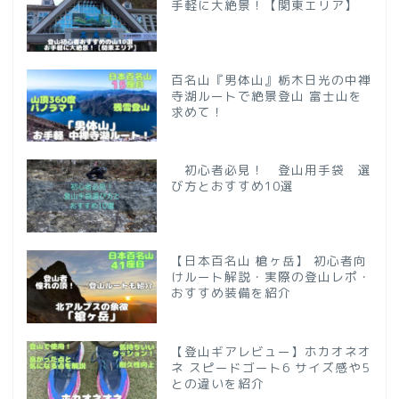
手軽に大絶景！【関東エリア】
百名山『男体山』栃木日光の中禅
寺湖ルートで絶景登山 富士山を
求めて！
初心者必見！ 登山用手袋 選
び方とおすすめ10選
【日本百名山 槍ヶ岳】 初心者向
けルート解説・実際の登山レポ・
おすすめ装備を紹介
【登山ギアレビュー】ホカオネオ
ネ スピードゴート6 サイズ感や5
との違いを紹介