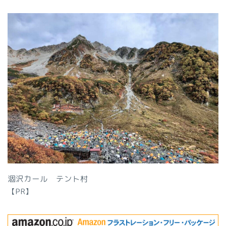
涸沢カール テント村
【PR】