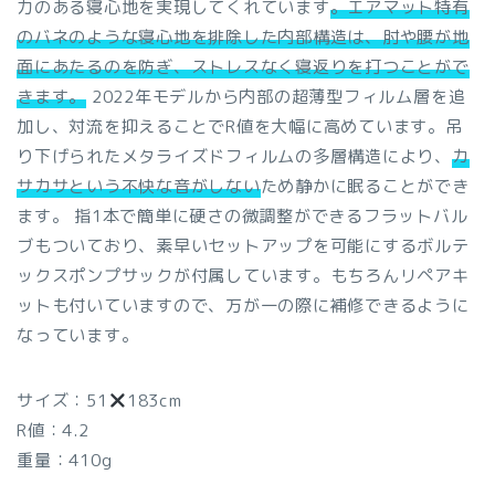
力のある寝心地を実現してくれています
。エアマット特有
のバネのような寝心地を排除した内部構造は、肘や腰が地
面にあたるのを防ぎ、ストレスなく寝返りを打つことがで
きます。
2022年モデルから内部の超薄型フィルム層を追
加し、対流を抑えることでR値を大幅に高めています。吊
り下げられたメタライズドフィルムの多層構造により、
カ
サカサという不快な音がしない
ため静かに眠ることができ
ます。 指1本で簡単に硬さの微調整ができるフラットバル
ブもついており、素早いセットアップを可能にするボルテ
ックスポンプサックが付属しています。もちろんリペアキ
ットも付いていますので、万が一の際に補修できるように
なっています。
サイズ：51
183cm
R値：4.2
重量：410g