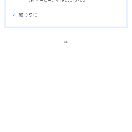
EPI(イーピーアイ) REVO-3700
終わりに
AD