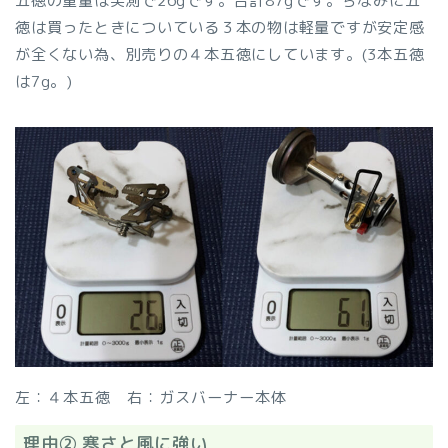
五徳の重量は実測で26gです。合計87gです。ちなみに五
徳は買ったときについている３本の物は軽量ですが安定感
が全くない為、別売りの４本五徳にしています。(3本五徳
は7g。)
左：４本五徳 右：ガスバーナー本体
理由② 寒さと風に強い