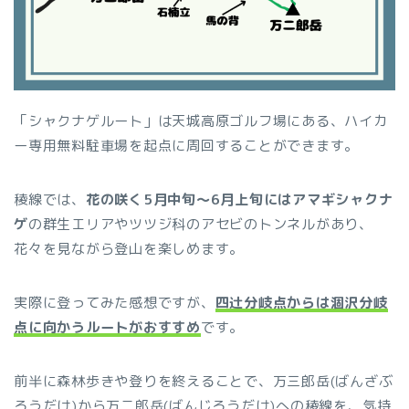
「シャクナゲルート」は天城高原ゴルフ場にある、ハイカ
ー専用無料駐車場を起点に周回することができます。
稜線では、
花の咲く5月中旬〜6月上旬にはアマギシャクナ
ゲ
の群生エリアやツツジ科のアセビのトンネルがあり、
花々を見ながら登山を楽しめます。
実際に登ってみた感想ですが、
四辻分岐点からは涸沢分岐
点に向かうルートがおすすめ
です。
前半に森林歩きや登りを終えることで、万三郎岳(ばんざぶ
ろうだけ)から万二郎岳(ばんじろうだけ)への稜線を、気持