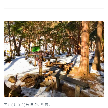
四辻(よつじ)分岐点に到着。