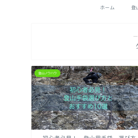
ホーム
登
―
登山ノウハウ