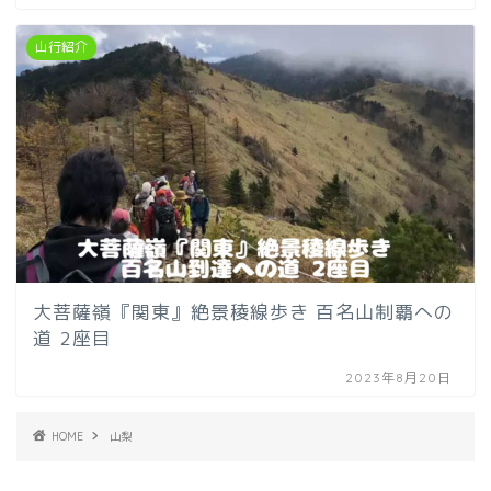
山行紹介
大菩薩嶺『関東』絶景稜線歩き 百名山制覇への
道 2座目
2023年8月20日
HOME
山梨