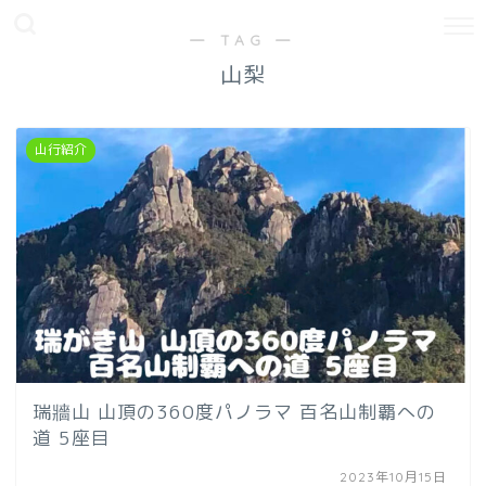
― TAG ―
山梨
山行紹介
瑞牆山 山頂の360度パノラマ 百名山制覇への
道 5座目
2023年10月15日