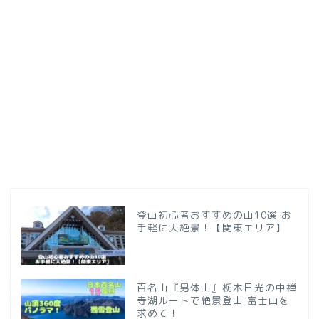
登山初心者おすすめの山10選 お
手軽に大絶景！【関東エリア】
百名山『男体山』栃木日光の中禅
寺湖ルートで絶景登山 富士山を
求めて！