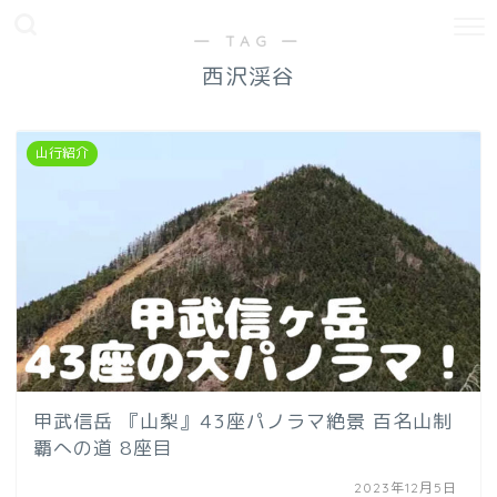
― TAG ―
西沢渓谷
山行紹介
甲武信岳 『山梨』43座パノラマ絶景 百名山制
覇への道 8座目
2023年12月5日