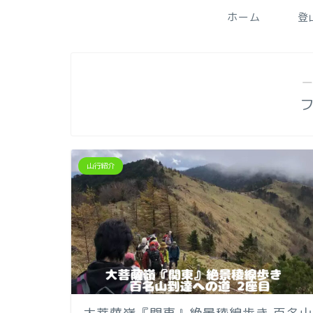
ホーム
登
―
山行紹介