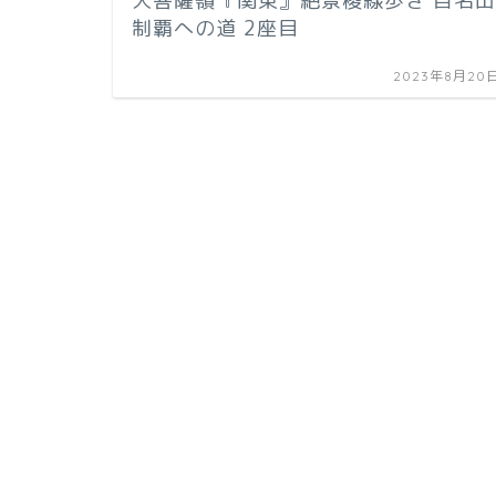
大菩薩嶺『関東』絶景稜線歩き 百名山
制覇への道 2座目
2023年8月20