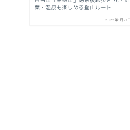
百名山『巻機山』絶景稜線歩き 花・紅
葉・湿原も楽しめる登山ルート
2025年1月21