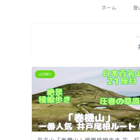
ホーム
登
―
山行紹介