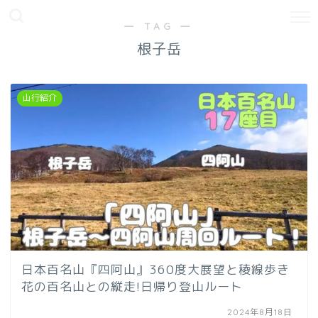
― TAG ―
根子岳
山行紹介
日本百名山『四阿山』360度大展望と稜線歩き
花の百名山との縦走!日帰り登山ルート
2024年8月18日