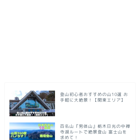
登山初心者おすすめの山10選 お
手軽に大絶景！【関東エリア】
百名山『男体山』栃木日光の中禅
寺湖ルートで絶景登山 富士山を
求めて！