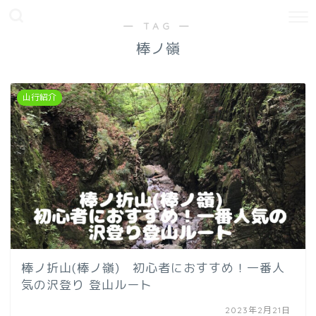
― TAG ―
棒ノ嶺
山行紹介
棒ノ折山(棒ノ嶺) 初心者におすすめ！一番人
気の沢登り 登山ルート
2023年2月21日