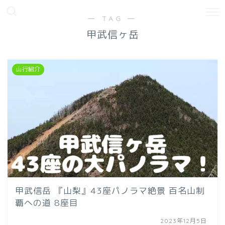
― TAG ―
甲武信ヶ岳
山行紹介
甲武信岳 『山梨』43座パノラマ絶景 百名山制
覇への道 8座目
2023年12月5日