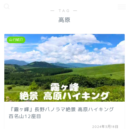
― TAG ―
高原
山行紹介
『霧ヶ峰』長野パノラマ絶景 高原ハイキング
百名山12座目
2024年3月18日