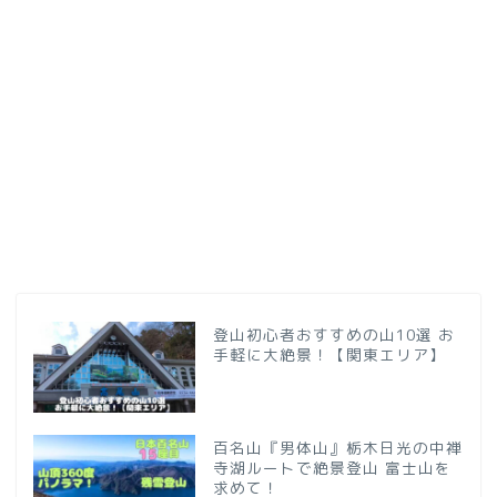
登山初心者おすすめの山10選 お
手軽に大絶景！【関東エリア】
百名山『男体山』栃木日光の中禅
寺湖ルートで絶景登山 富士山を
求めて！