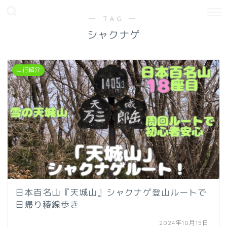
― TAG ―
シャクナゲ
山行紹介
日本百名山『天城山』シャクナゲ登山ルートで
日帰り稜線歩き
2024年10月15日