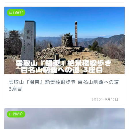
山行紹介
雲取山『関東』絶景稜線歩き 百名山制覇への道
3座目
2023年9月13日
山行紹介