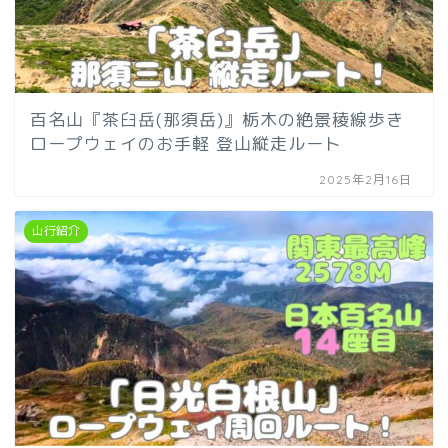
百名山『茶臼岳(那須岳)』栃木の絶景稜線歩き
ロープウェイのお手軽 登山縦走ルート
2025年2月16日
山行紹介