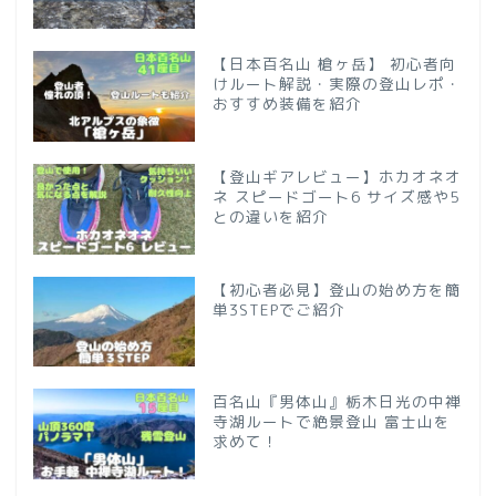
【日本百名山 槍ヶ岳】 初心者向
けルート解説・実際の登山レポ・
おすすめ装備を紹介
【登山ギアレビュー】ホカオネオ
ネ スピードゴート6 サイズ感や5
との違いを紹介
【初心者必見】登山の始め方を簡
単3STEPでご紹介
百名山『男体山』栃木日光の中禅
寺湖ルートで絶景登山 富士山を
求めて！