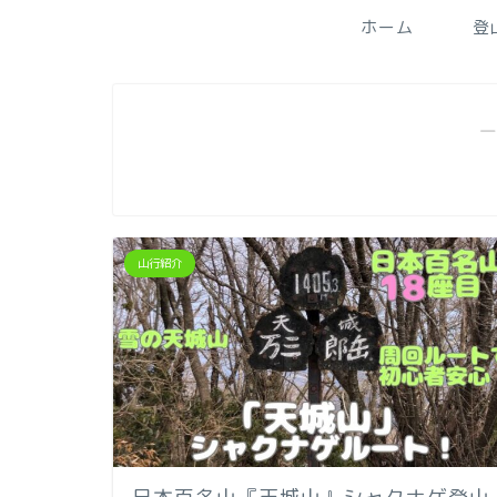
ホーム
登
―
山行紹介