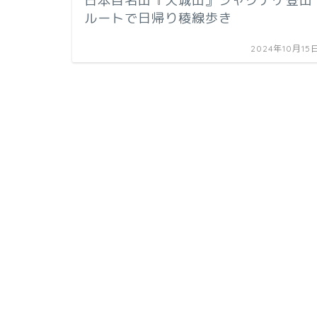
日本百名山『天城山』シャクナゲ登山
ルートで日帰り稜線歩き
2024年10月15