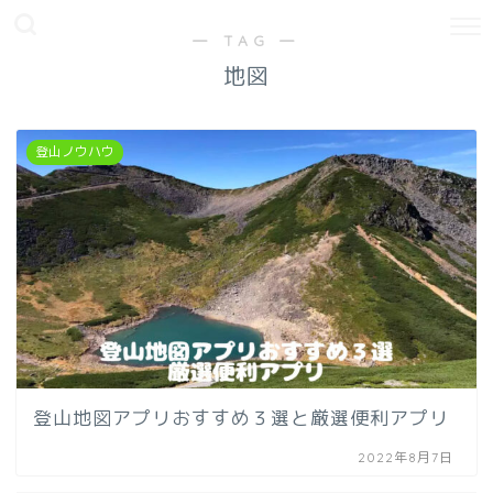
― TAG ―
地図
登山ノウハウ
登山地図アプリおすすめ３選と厳選便利アプリ
2022年8月7日