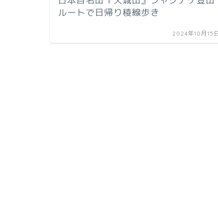
日本百名山『天城山』シャクナゲ登山
ルートで日帰り稜線歩き
2024年10月15