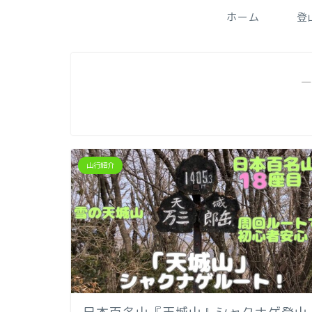
ホーム
登
―
山行紹介