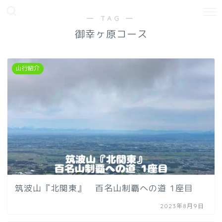
― TAG ―
御幸ヶ原コース
山行紹介
筑波山『北関東』 百名山制覇への道 1座目
2023年8月9日