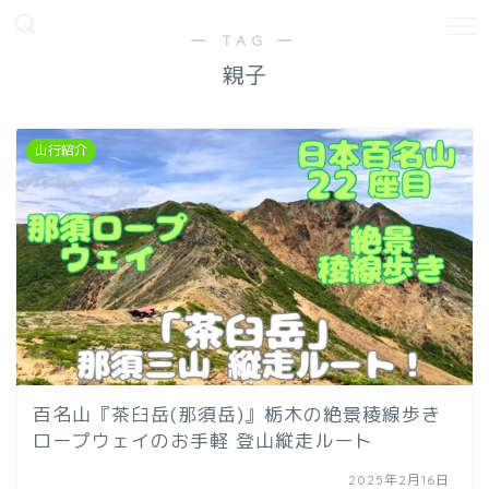
― TAG ―
親子
山行紹介
百名山『茶臼岳(那須岳)』栃木の絶景稜線歩き
ロープウェイのお手軽 登山縦走ルート
2025年2月16日