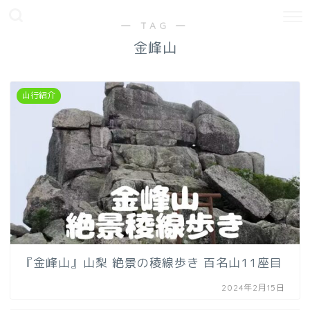
― TAG ―
金峰山
山行紹介
『金峰山』山梨 絶景の稜線歩き 百名山11座目
2024年2月15日