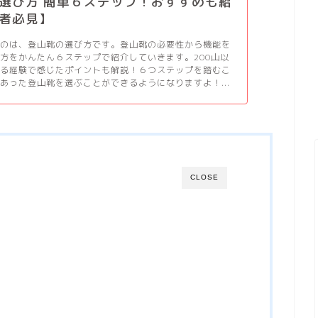
選び方 簡単６ステップ！おすすめも紹
者必見】
るのは、登山靴の選び方です。登山靴の必要性から機能を
方をかんたん６ステップで紹介していきます。200山以
いる経験で感じたポイントも解説！６つステップを踏むこ
あった登山靴を選ぶことができるようになりますよ！...
CLOSE