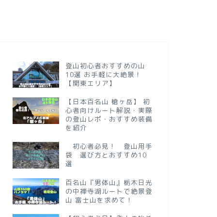
登山初心者おすすめの山
10選 お手軽に大絶景！
【関東エリア】
【日本百名山 槍ヶ岳】 初
心者向けルート解説・実際
の登山レポ・おすすめ装備
を紹介
初心者必見！ 登山用手
袋 選び方とおすすめ10
選
百名山『男体山』栃木日光
の中禅寺湖ルートで絶景登
山 富士山を求めて！