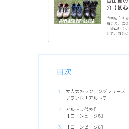
登山靴の
介【初心
今回紹介す
踏まえ、選び
上登山して
とで、自分に
目次
大人気のランニングシューズ
ブランド「アルトラ」
アルトラ代表作
【ローンピーク8】
【ローンピーク8】