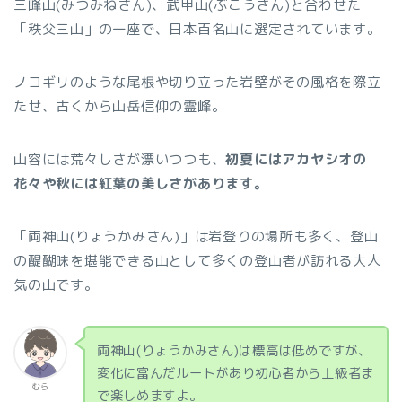
三峰山(みつみねさん)、武甲山(ぶこうさん)と合わせた
「秩父三山」の一座で、日本百名山に選定されています。
ノコギリのような尾根や切り立った岩壁がその風格を際立
たせ、古くから山岳信仰の霊峰。
山容には荒々しさが漂いつつも、
初夏にはアカヤシオの
花々や秋には紅葉の美しさがあります。
「両神山(りょうかみさん)」は岩登りの場所も多く、登山
の醍醐味を堪能できる山として多くの登山者が訪れる大人
気の山です。
両神山(りょうかみさん)は標高は低めですが、
変化に富んだルートがあり初心者から上級者ま
むら
で楽しめますよ。