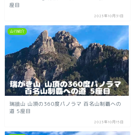
座目
2023年10月31日
山行紹介
瑞牆山 山頂の360度パノラマ 百名山制覇への
道 5座目
2023年10月15日