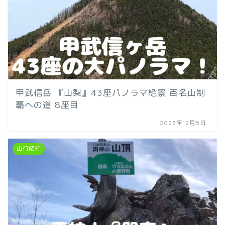
甲武信岳 『山梨』43座パノラマ絶景 百名山制
覇への道 8座目
2023年12月5日
山行紹介