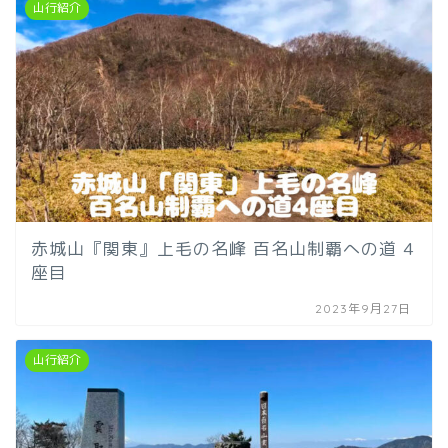
山行紹介
赤城山『関東』上毛の名峰 百名山制覇への道 4
座目
2023年9月27日
山行紹介