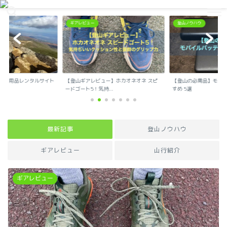
登山で生活を豊かに
ギアレビュー
登山ノウハウ
登山ノ
登山ギアレビュー】ホカオネオネ スピ
【登山の必需品】モバイルバッテリーおす
雷のウ
ドゴート5！気持...
すめ 5選
法 ６選
最新記事
登山ノウハウ
ギアレビュー
山行紹介
ギアレビュー