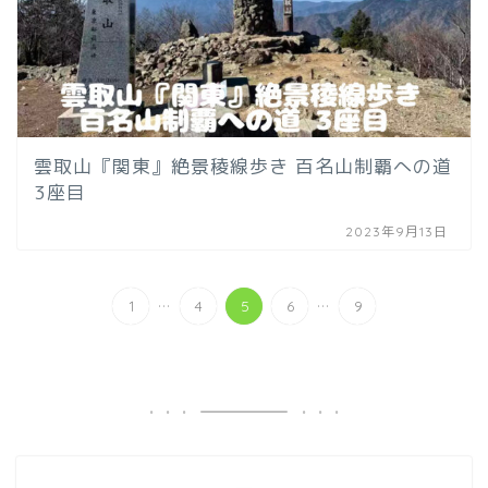
雲取山『関東』絶景稜線歩き 百名山制覇への道
3座目
2023年9月13日
...
...
1
4
5
6
9