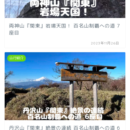
両神山『関東』岩場天国！ 百名山制覇への道 7
座目
2023年11月26日
山行紹介
丹沢山『関東』絶景の連続 百名山制覇への道 6