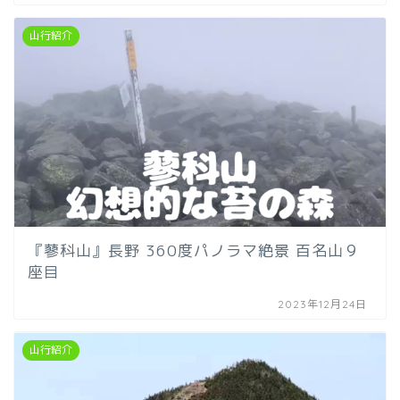
山行紹介
『蓼科山』長野 360度パノラマ絶景 百名山９
座目
2023年12月24日
山行紹介