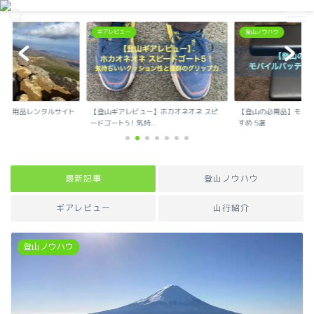
登山で生活を豊かに
ギアレビュー
登山ノウハウ
登山用品レンタルサイト
【登山ギアレビュー】ホカオネオネ スピ
【登山の必需品】モバ
.
ードゴート5！気持...
すめ 5選
最新記事
登山ノウハウ
ギアレビュー
山行紹介
登山ノウハウ